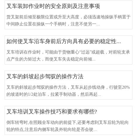
叉车装卸作业时的安全原则及注意事项
货叉架前后倾至极限位置或升至大高度，必须迅速地操纵手柄置于
中间静止位置在操纵一个手柄时，注意不使另一...
如何使叉车沿车身前后方向具有必要的稳定性...
叉车培训在作业时，可能由于货物重心“过远”或超载，对前轮支承
点产生的力矩过大，而使叉车失去稳定向前倾...
叉车的斜坡起步驾驭的操作方法
叉车的斜坡起步驾驭的操作方法，叉车从起步线动身，行驶至20%
的坡道时的1/2处泊车，拉紧手制动器，然后再起...
叉车培训叉车操作技巧和要求有哪些?
倒车转弯时,在照顾全车动向的前提下,还要考虑到叉车后轮为轮向
轮的特点,注意后内侧车轮及外轮向轮是否会驶...