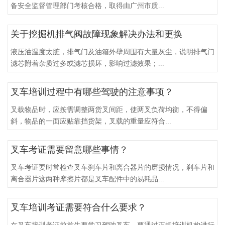
备安全监督管理部门考核合格，取得由广州市质...
关于挖掘机排气阀故障现象解决办法和更换
液压油温度太脏，排气门及油箱外壁周围有大量灰尘，说明排气门
滤芯附着杂质过多或滤芯损坏，影响过滤效果；...
叉车培训过程中有哪些驾驶的注意事项？
叉载物品时，应按需调整两货叉间距，使两叉负荷均衡，不得偏
斜，物品的一面应贴靠挡货架，叉载的重量应符合...
叉车考证需要留意哪些事情？
叉车考证要时常检查叉车刹车片和离合器片的磨损情况，刹车片和
离合器片这两种摩擦片都是叉车配件中的易耗品...
叉车培训考证需要符合什么要求？