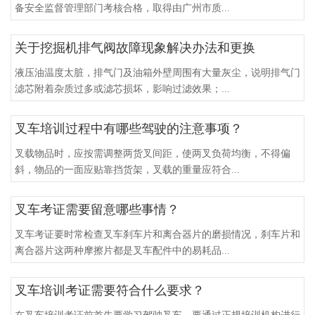
备安全监督管理部门考核合格，取得由广州市质...
关于挖掘机排气阀故障现象解决办法和更换
液压油温度太脏，排气门及油箱外壁周围有大量灰尘，说明排气门
滤芯附着杂质过多或滤芯损坏，影响过滤效果；...
叉车培训过程中有哪些驾驶的注意事项？
叉载物品时，应按需调整两货叉间距，使两叉负荷均衡，不得偏
斜，物品的一面应贴靠挡货架，叉载的重量应符合...
叉车考证需要留意哪些事情？
叉车考证要时常检查叉车刹车片和离合器片的磨损情况，刹车片和
离合器片这两种摩擦片都是叉车配件中的易耗品...
叉车培训考证需要符合什么要求？