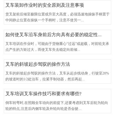
叉车装卸作业时的安全原则及注意事项
货叉架前后倾至极限位置或升至大高度，必须迅速地操纵手柄置于
中间静止位置在操纵一个手柄时，注意不使另一...
如何使叉车沿车身前后方向具有必要的稳定性...
叉车培训在作业时，可能由于货物重心“过远”或超载，对前轮支承
点产生的力矩过大，而使叉车失去稳定向前倾...
叉车的斜坡起步驾驭的操作方法
叉车的斜坡起步驾驭的操作方法，叉车从起步线动身，行驶至20%
的坡道时的1/2处泊车，拉紧手制动器，然后再起...
叉车培训叉车操作技巧和要求有哪些?
倒车转弯时,在照顾全车动向的前提下,还要考虑到叉车后轮为轮向
轮的特点,注意后内侧车轮及外轮向轮是否会驶...