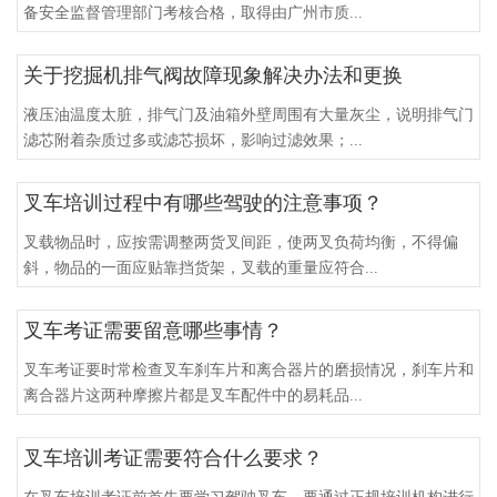
备安全监督管理部门考核合格，取得由广州市质...
关于挖掘机排气阀故障现象解决办法和更换
液压油温度太脏，排气门及油箱外壁周围有大量灰尘，说明排气门
滤芯附着杂质过多或滤芯损坏，影响过滤效果；...
叉车培训过程中有哪些驾驶的注意事项？
叉载物品时，应按需调整两货叉间距，使两叉负荷均衡，不得偏
斜，物品的一面应贴靠挡货架，叉载的重量应符合...
叉车考证需要留意哪些事情？
叉车考证要时常检查叉车刹车片和离合器片的磨损情况，刹车片和
离合器片这两种摩擦片都是叉车配件中的易耗品...
叉车培训考证需要符合什么要求？