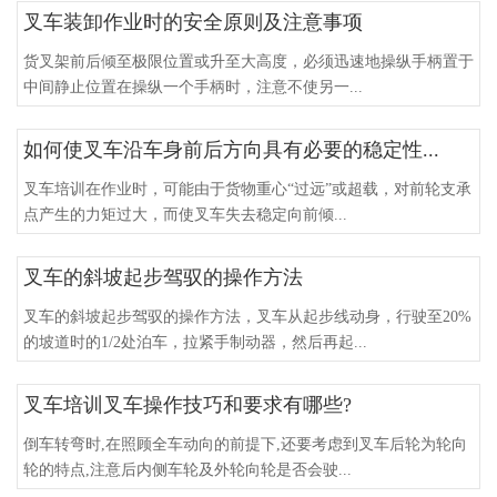
叉车装卸作业时的安全原则及注意事项
货叉架前后倾至极限位置或升至大高度，必须迅速地操纵手柄置于
中间静止位置在操纵一个手柄时，注意不使另一...
如何使叉车沿车身前后方向具有必要的稳定性...
叉车培训在作业时，可能由于货物重心“过远”或超载，对前轮支承
点产生的力矩过大，而使叉车失去稳定向前倾...
叉车的斜坡起步驾驭的操作方法
叉车的斜坡起步驾驭的操作方法，叉车从起步线动身，行驶至20%
的坡道时的1/2处泊车，拉紧手制动器，然后再起...
叉车培训叉车操作技巧和要求有哪些?
倒车转弯时,在照顾全车动向的前提下,还要考虑到叉车后轮为轮向
轮的特点,注意后内侧车轮及外轮向轮是否会驶...